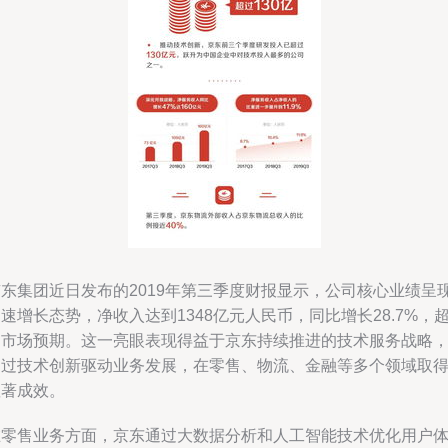
京东集团近日发布的2019年第三季度财报显示，公司核心业绩呈
速增长态势，净收入达到1348亿元人民币，同比增长28.7%，
出市场预期。这一亮眼表现得益于京东持续推进的技术服务战略
通过技术创新驱动业务发展，在零售、物流、金融等多个领域取
显著成效。
在零售业务方面，京东通过大数据分析和人工智能技术优化用户