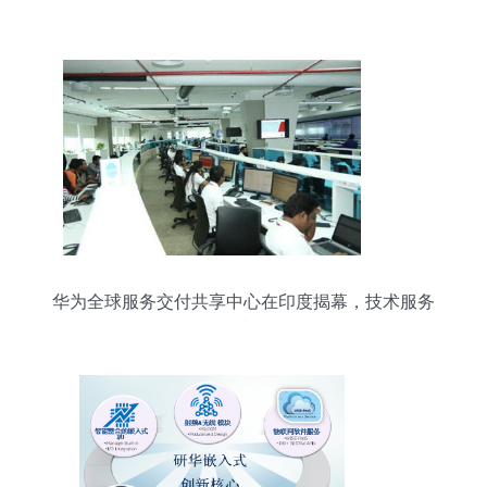
髓
华为全球服务交付共享中心在印度揭幕，技术服务
再升级