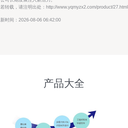
若转载，请注明出处：http://www.yqmyzx2.com/product/27.html
新时间：2026-08-06 06:42:00
产品大全