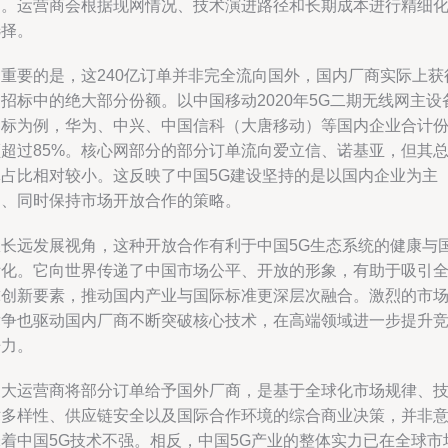
案。运营商会根据现网情况、技术演进路径和长期成本进行精细
选择。
更重要的是，这240亿订单并非完全流向国外，国内厂商实际上获
招标中的绝大部分份额。以中国移动2020年5G二期无线网主设
招标为例，华为、中兴、中国信科（大唐移动）等国内企业合计
额超过85%。核心网部分的部分订单流向爱立信、诺基亚，但其
体占比相对较小。这反映了中国5G建设坚持的是以国内企业为主
力、同时保持市场开放合作的策略。
从长远发展视角，这种开放合作有利于中国5G生态系统的健康与
际化。它向世界传递了中国市场公平、开放的形象，有助于吸引
球创新要素，推动国内产业与国际标准更深层次融合。激烈的市
竞争也驱动国内厂商不断突破核心技术，在高端领域进一步提升
争力。
三大运营商将部分订单给予国外厂商，是基于全球化市场规律、
术多样性、供应链安全以及国际合作环境的综合商业决策，并非
味着中国5G技术不强。相反，中国5G产业的整体实力已在全球市