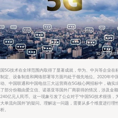
中国5G技术在全球范围内取得了显著成就，华为、中兴等企业在
准制定、设备制造和网络部署等方面均处于领先地位。2020年中
移动、中国联通和中国电信三大运营商在5G核心网招标中，确实
现了部分份额由爱立信、诺基亚等国外厂商获得的情况，涉及金
240亿元人民币。这一现象引发了公众对于“中国5G技术很强，
何大单流向国外”的疑问。理解这一问题，需要从多个维度进行理
分析。