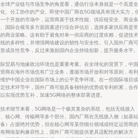
从全球产业链与市场竞争的角度看，通信行业本身就是一个高度
球化、分工协作的产业。即使中国厂商在5G领域具有强大实力，
在一个开放的市场中，运营商基于技术性能、供应链安全、商业
款、国际合规等多方面因素进行综合评估后，选择多家供应商是
见的商业策略。这有助于避免对单一供应商的过度依赖，促进技
路线的多样性，并增强网络建设的韧性与安全性。引入国外厂商
以形成良性竞争，反过来激励国内企业持续创新，提升服务水平
国际贸易与地缘政治环境也是重要考量。在全球化的背景下，中
运营商在海外市场也有广泛业务，遵循市场开放和对等原则，有
于维护中国企业在国际市场上的公平竞争环境。在一些国际项目
特定技术环节中，国外厂商可能具备独特的优势或专利积累，合
可以实现优势互补，加速5G网络的整体部署进度。
从技术细节来看，5G网络是一个极其复杂的系统，包括无线接入
网、核心网、传输网等多个部分。国内厂商在无线接入侧（如基
设备）占据绝对优势，但在核心网等某些细分领域或特定运营商
现有网络架构兼容性上，国外厂商可能提供更具适配性的解决方