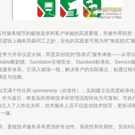
因其对服务细节的极致追求和客户体验的高度重视，常被外界联
层逻辑上确有异曲同工之妙，安佑的实践更可视为对“海底捞式”
竞争力并非仅是火锅，而是其创造的“惊喜式”服务体验——从等
断奶猪、Sanitation生物安全、Standard标准化、Servic
值服务体系。它深入猪场一线，解决客户的实际痛点，如通过精
满意与信赖。
满个性化和 spontaneity（自发性），实则建立在高度标
dard）作为基石，将复杂的养殖技术和管理流程转化为可复制、
action）维度则注入了人性化关怀，技术服务人员不仅提供技术指导
出一辙。
，畜牧技术服务具有更强的专业性、系统性和长期性。安佑6S