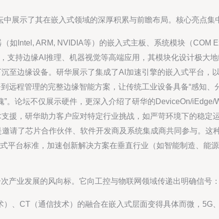
坛中展示了其在嵌入式领域的深厚积累与前瞻布局。核心亮点集
ntel, ARM, NVIDIA等）的嵌入式主板、系统模块（COM 
力，支持边缘AI推理、机器视觉等高端应用，其模块化设计极大
至边缘设备。研华展示了集成了AI加速引擎的嵌入式平台，以及配套的W
署到远程管理的完整边缘智能方案，让传统工业设备具备“感知、
。论坛不仅展示硬件，更深入介绍了研华的DeviceOn/iEdge/
术支援，研华助力客户应对特定行业挑战，如严苛环境下的稳定
是邀请了芯片合作伙伴、软件开发商及系统集成商共同参与。这
式平台标准，加速创新解决方案在垂直行业（如智能制造、能源
一次产业发展的风向标。它向工控与物联网领域传递出明确信号
）、CT（通信技术）的融合在嵌入式层面变得具体而微，5G、TSN