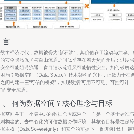
引言
在数字经济时代，数据被誉为“新石油”，其价值在于流动与共享。
据的安全隐私保护与自由流通之间似乎存在着天然的矛盾：过度
调安全可能阻碍流通，盲目追求流通又可能牺牲安全。如何破解
困局？数据空间（Data Space）技术架构的兴起，正致力于在
之间构建一座“可信的桥梁”，实现数据“可用不可见、可控可计
”的安全流通。
一、 何为数据空间？核心理念与目标
数据空间并非一个集中式的数据仓库或湖仓，而是一个基于标准
规则构建的、去中心化的可信数据协作环境。其核心目标是在保
据主权（Data Sovereignty）和安全的前提下，促进跨组织、跨