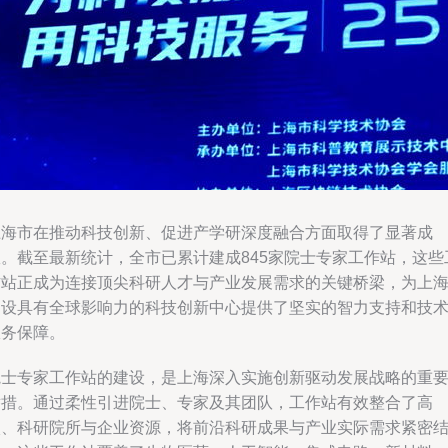
上海市在推动科技创新、促进产学研深度融合方面取得了显著成
效。截至最新统计，全市已累计建成845家院士专家工作站，这些
作站正成为连接顶尖科研人才与产业发展需求的关键桥梁，为上
建设具有全球影响力的科技创新中心提供了坚实的智力支持和技
服务保障。
院士专家工作站的建设，是上海深入实施创新驱动发展战略的重
举措。通过柔性引进院士、专家及其团队，工作站有效整合了高
校、科研院所与企业资源，将前沿科研成果与产业实际需求紧密