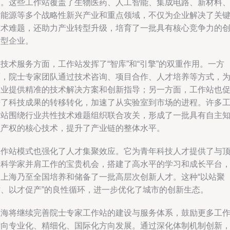
合。这些工作站覆盖了生物医药、人工智能、集成电路、新材料
新能源等多个战略性新兴产业和重点领域，不仅为企业解决了关
技术难题，还助力产业转型升级，培育了一批具有核心竞争力的
新型企业。
技术服务方面，工作站发挥了“智库”和“引擎”的双重作用。一方
面，院士专家团队通过技术咨询、项目合作、人才培养等方式，
企业提供精准的技术解决方案和创新指导；另一方面，工作站也
进了科技成果的转移转化，加速了从实验室到市场的进程。许多
作站围绕行业共性技术难题组织联合攻关，形成了一批具有自主
识产权的核心技术，提升了产业链的整体水平。
工作站模式也强化了人才集聚效应。它为青年科技人才提供了与
尖科学家并肩工作的宝贵机会，搭建了高水平的学习和成长平台
为上海乃至全国培养和储备了一批高层次创新人才。这种“以站聚
才、以才促产”的良性循环，进一步优化了城市的创新生态。
上海将继续完善院士专家工作站的建设与服务体系，鼓励更多工
站向专业化、精细化、国际化方向发展。通过深化体制机制创新