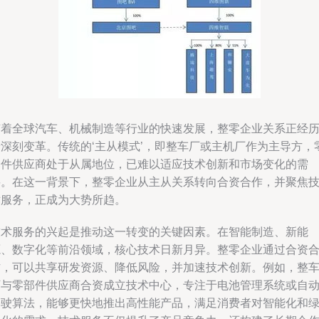
随着全球汽车、机械制造等行业的快速发展，整零企业关系正经
着深刻变革。传统的‘主从模式’，即整车厂或主机厂作为主导方，
部件供应商处于从属地位，已难以适应技术创新和市场变化的需
要。在这一背景下，整零企业从主从关系转向合资合作，并聚焦
术服务，正成为大势所趋。
技术服务的兴起是推动这一转变的关键因素。在智能制造、新能
源、数字化等前沿领域，核心技术日新月异。整零企业通过合资
作，可以共享研发资源、降低风险，并加速技术创新。例如，整
厂与零部件供应商合资成立技术中心，专注于电池管理系统或自
驾驶算法，能够更快地推出高性能产品，满足消费者对智能化和