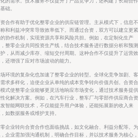
色化的需求。技术服务不仅提升了产品竞争力，还构建了长期合
的基础。
合资合作有助于优化整零企业的供应链管理。主从模式下，信息
对称和利益冲突常导致效率低下。而通过合资，双方可以建立更
密的协作机制，实现资源共享和风险共担。例如，在定制化生产
中，整零企业共同投资生产线，结合技术服务进行数据分析和预
维护，从而减少库存、缩短交付周期。这种合作不仅提升了运营
率，还增强了应对市场波动的能力。
市场环境的复杂化也加速了整零企业的转型。全球化竞争加剧、
户需求多样化，迫使企业从单纯的成本竞争转向价值共创。合资
作模式使整零企业能够更灵活地响应市场变化，通过技术服务提
个性化解决方案。例如，在汽车行业，整车厂与零部件供应商合
开发智能网联技术，不仅能提升用户体验，还能拓展新的收入来
源，如数据服务或维护支持。
整零企业转向合资合作也面临挑战，如文化融合、利益分配等。
此，企业需加强沟通机制，明确合作目标，并以技术服务为核心